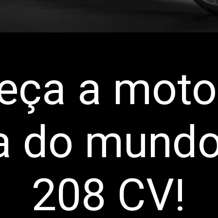
eça a moto
a do mund
208 CV!