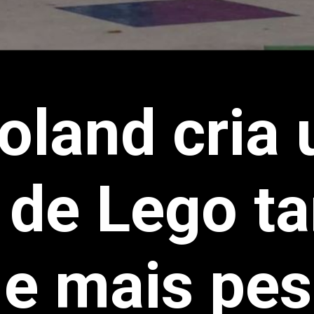
oland cria
i de Lego 
 e mais pe