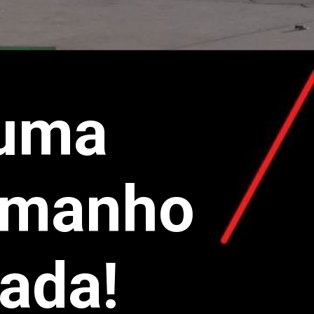
 uma
tamanho
sada!