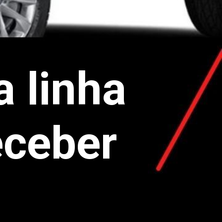
a linha
eceber
!