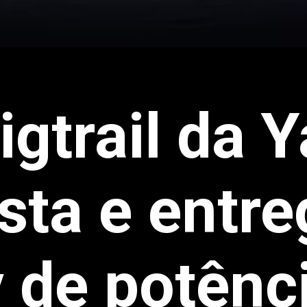
igtrail da
sta e entr
 de potênc