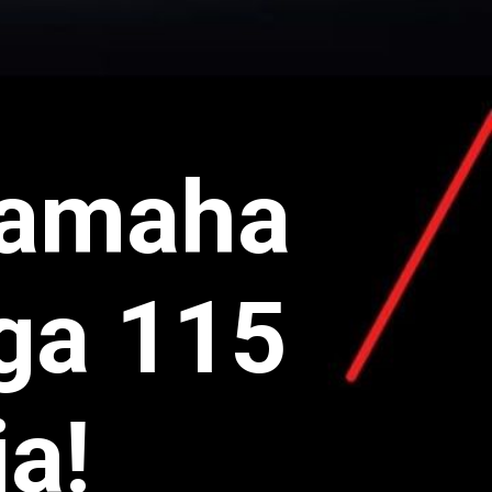
 Yamaha
ega 115
ia!