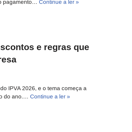
é o pagamento…
Continue a ler »
escontos e regras que
resa
s do IPVA 2026, e o tema começa a
cio do ano.…
Continue a ler »