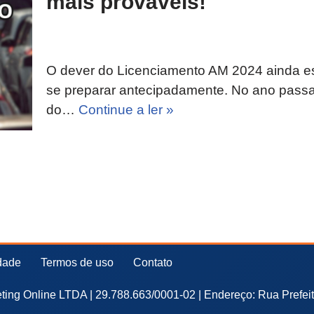
mais prováveis!
O dever do Licenciamento AM 2024 ainda es
se preparar antecipadamente. No ano passa
do…
Continue a ler »
idade
Termos de uso
Contato
ing Online LTDA | 29.788.663/0001-02 | Endereço: Rua Prefei